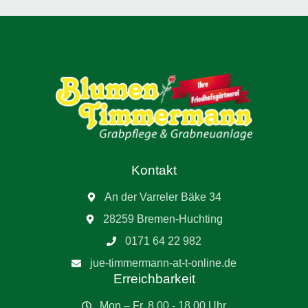
Kontakt
An der Varreler Bäke 34
28259 Bremen-Huchting
0171 64 22 982
jue-timmermann-at-t-online.de
Erreichbarkeit
Mon – Fr. 8.00 - 18.00 Uhr